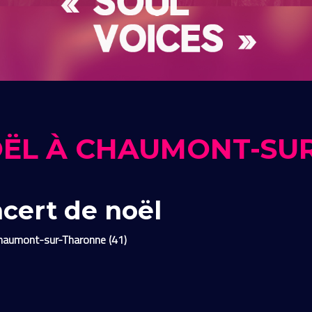
OËL À CHAUMONT-SU
ncert de noël
haumont-sur-Tharonne (41)